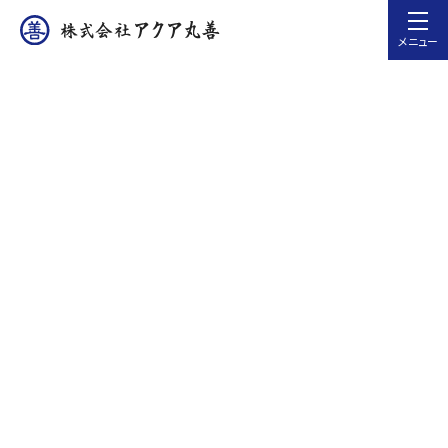
メニュー
アクア丸善では、アクリルや塩ビ（塩化ビニル）を使用
した多彩な加工技術を提供し、幅広い用途に対応した
高品質な製品を製造・施工しています。特に、曲げ加
工、精密加工、パイプ加工、機械加工、部品カバー、アク
リルBOXの分野において豊富な実績を持ち、お客様の
ニーズに応じたカスタマイズ製品をお届けしています。
設計から加工、施工、アフターフォローまでをワンストッ
プで対応し、機能性とデザイン性を兼ね備えた製品で