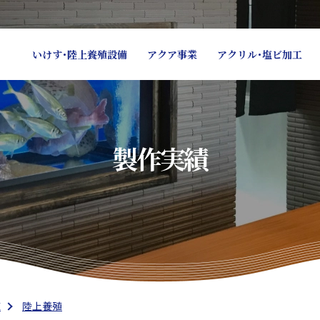
いけす･陸上養殖設備
アクア事業
アクリル･塩ビ加工
製作実績
殖
陸上養殖