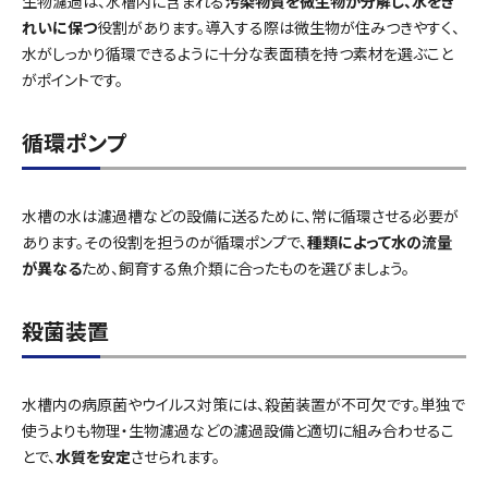
生物濾過は、水槽内に含まれる
汚染物質を微生物が分解し、水をき
れいに保つ
役割があります。導入する際は微生物が住みつきやすく、
水がしっかり循環できるように十分な表面積を持つ素材を選ぶこと
がポイントです。
循環ポンプ
水槽の水は濾過槽などの設備に送るために、常に循環させる必要が
あります。その役割を担うのが循環ポンプで、
種類によって水の流量
が異なる
ため、飼育する魚介類に合ったものを選びましょう。
殺菌装置
水槽内の病原菌やウイルス対策には、殺菌装置が不可欠です。単独で
使うよりも物理・生物濾過などの濾過設備と適切に組み合わせるこ
とで、
水質を安定
させられます。