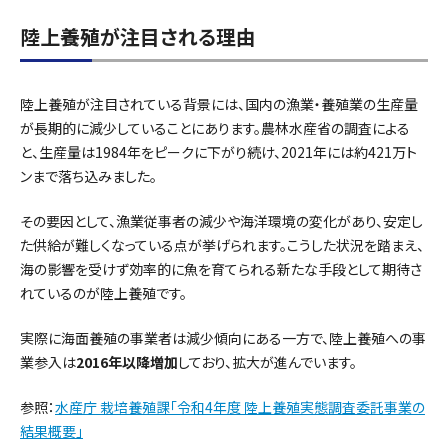
陸上養殖が注目される理由
陸上養殖が注目されている背景には、国内の漁業・養殖業の生産量
が長期的に減少していることにあります。農林水産省の調査による
と、生産量は1984年をピークに下がり続け、2021年には約421万ト
ンまで落ち込みました。
その要因として、漁業従事者の減少や海洋環境の変化があり、安定し
た供給が難しくなっている点が挙げられます。こうした状況を踏まえ、
海の影響を受けず効率的に魚を育てられる新たな手段として期待さ
れているのが陸上養殖です。
実際に海面養殖の事業者は減少傾向にある一方で、陸上養殖への事
業参入は
2016年以降増加
しており、拡大が進んでいます。
参照：
水産庁 栽培養殖課「令和4年度 陸上養殖実態調査委託事業の
結果概要」