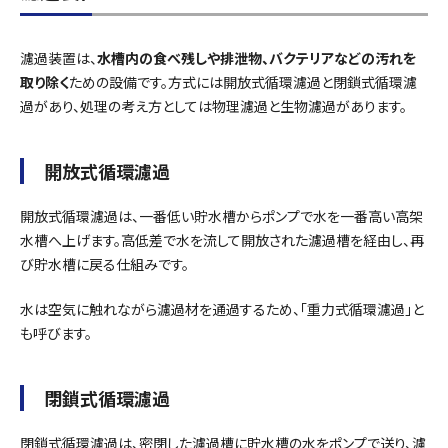
濾過装置は、
水槽内の食べ残しや排泄物、バクテリアなどの汚れを
取り除く
ための設備です。方式には開放式循環濾過と閉鎖式循環濾
過があり、処理の考え方としては物理濾過と生物濾過があります。
開放式循環濾過
開放式循環濾過は、一番低い貯水槽からポンプで水を一番高い高架
水槽へ上げます。高低差で水を流して開放された濾過槽を経由し、再
び貯水槽に戻る仕組みです。
水は空気に触れながら濾過材を通過するため、「重力式循環濾過」と
も呼びます。
閉鎖式循環濾過
閉鎖式循環濾過は、密閉した濾過槽に貯水槽の水をポンプで送り、濾